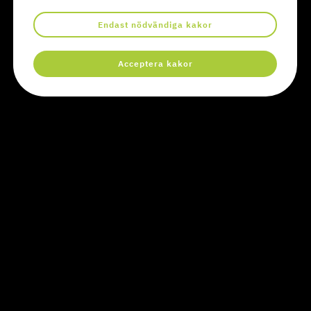
Låt oss berätta mer.
Endast nödvändiga kakor
Bli kontaktad
Acceptera kakor
En del av: